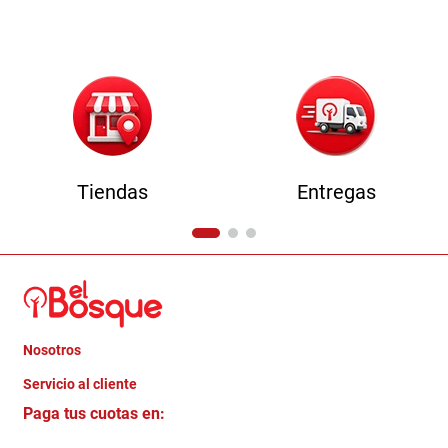
9
.
comoda
10
.
sofa
Tiendas
Entregas
Nosotros
+
Servicio al cliente
Quienes somos
+
Paga tus cuotas en:
Trabaja con Nosotros
Crédito Directo