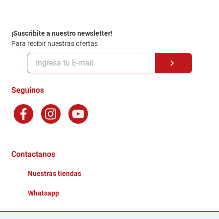
Contacto
Garantia
Política de entrega
¡Suscribite a nuestro newsletter!
Politica de Privacidad
Para recibir nuestras ofertas
Políticas y condiciones GiftCard
Formas de Pago
Terminos y Condiciones
Seguinos
Preguntas Frecuentes
Factura Electronica
Distribuidores
Ganadores - Promociones
Contactanos
Nuestras tiendas
Whatsapp