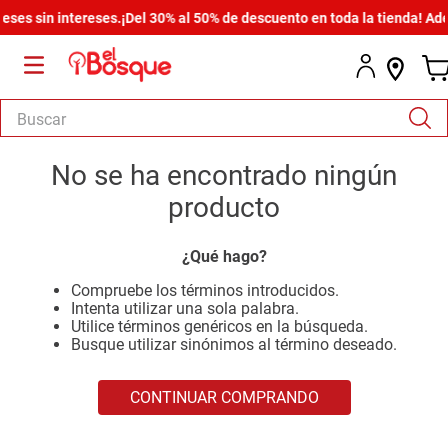
es sin intereses.
¡Del 30% al 50% de descuento en toda la tienda! Adem
Buscar
TÉRMINOS MÁS BUSCADOS
No se ha encontrado ningún
1
.
salas
producto
2
.
armario
¿Qué hago?
3
.
cómoda estilo
Compruebe los términos introducidos.
4
.
comedor
Intenta utilizar una sola palabra.
Utilice términos genéricos en la búsqueda.
5
.
zapatera
Busque utilizar sinónimos al término deseado.
6
.
armario lux
CONTINUAR COMPRANDO
7
.
cama
8
.
havana master