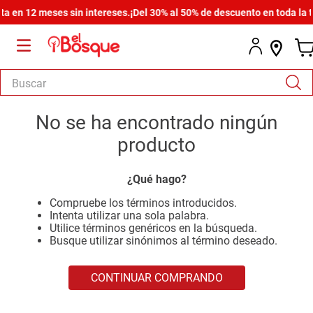
 en 12 meses sin intereses.
¡Del 30% al 50% de descuento en toda la ti
Buscar
TÉRMINOS MÁS BUSCADOS
No se ha encontrado ningún
1
.
salas
producto
2
.
armario
¿Qué hago?
3
.
comedor
Compruebe los términos introducidos.
4
.
cómoda estilo
Intenta utilizar una sola palabra.
Utilice términos genéricos en la búsqueda.
5
.
zapatera
Busque utilizar sinónimos al término deseado.
6
.
cama
CONTINUAR COMPRANDO
7
.
armario lux
8
.
comoda