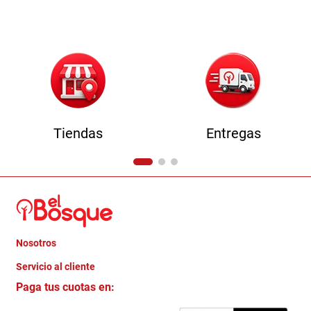
9
.
havana master
10
.
sofa
Tiendas
Entregas
Nosotros
+
Servicio al cliente
Quienes somos
+
Paga tus cuotas en:
Trabaja con Nosotros
Crédito Directo