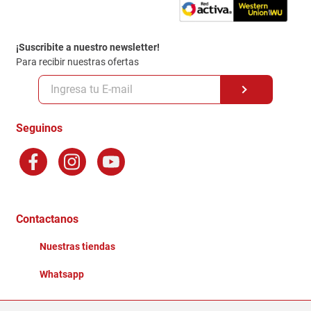
Contacto
Garantia
Política de entrega
¡Suscribite a nuestro newsletter!
Politica de Privacidad
Para recibir nuestras ofertas
Políticas y condiciones GiftCard
Formas de Pago
Terminos y Condiciones
Seguinos
Preguntas Frecuentes
Factura Electronica
Distribuidores
Ganadores - Promociones
Contactanos
Nuestras tiendas
Whatsapp