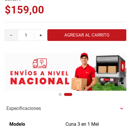
9
.
havana master
$
159
,
00
10
.
camas
AGREGAR AL CARRITO
－
＋
Especificaciones
Modelo
Cuna 3 en 1 Mel