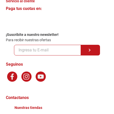
Servicio al cliente
Quienes somos
+
Paga tus cuotas en:
Trabaja con Nosotros
Crédito Directo
Contacto
Garantia
Política de entrega
¡Suscribite a nuestro newsletter!
Politica de Privacidad
Para recibir nuestras ofertas
Políticas y condiciones GiftCard
Formas de Pago
Terminos y Condiciones
Seguinos
Preguntas Frecuentes
Factura Electronica
Distribuidores
Ganadores - Promociones
Contactanos
Nuestras tiendas