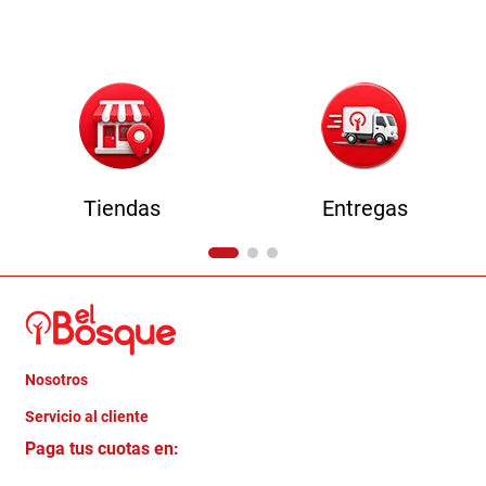
9
.
comoda
10
.
sofa
Tiendas
Entregas
Nosotros
+
Servicio al cliente
Quienes somos
+
Paga tus cuotas en:
Trabaja con Nosotros
Crédito Directo