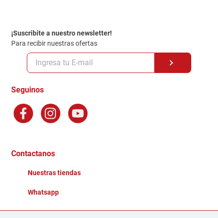
Contacto
Garantia
Política de entrega
¡Suscribite a nuestro newsletter!
Politica de Privacidad
Para recibir nuestras ofertas
Políticas y condiciones GiftCard
Formas de Pago
Terminos y Condiciones
Seguinos
Preguntas Frecuentes
Factura Electronica
Distribuidores
Ganadores - Promociones
Contactanos
Nuestras tiendas
Whatsapp