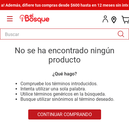
! Además, difiere tus compras desde $600 hasta en 12 meses sin inter
Buscar
TÉRMINOS MÁS BUSCADOS
No se ha encontrado ningún
1
.
armario
producto
2
.
cómoda estilo
¿Qué hago?
3
.
comedor
Compruebe los términos introducidos.
4
.
zapatera
Intenta utilizar una sola palabra.
Utilice términos genéricos en la búsqueda.
5
.
armario lux
Busque utilizar sinónimos al término deseado.
6
.
cama
CONTINUAR COMPRANDO
7
.
havana master
8
.
bicama zoe