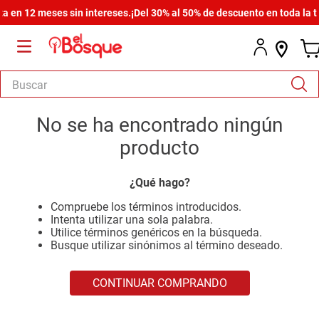
en 12 meses sin intereses.
¡Del 30% al 50% de descuento en toda la tie
Buscar
TÉRMINOS MÁS BUSCADOS
No se ha encontrado ningún
1
.
salas
producto
2
.
armario
¿Qué hago?
3
.
cómoda estilo
Compruebe los términos introducidos.
4
.
comedor
Intenta utilizar una sola palabra.
Utilice términos genéricos en la búsqueda.
5
.
zapatera
Busque utilizar sinónimos al término deseado.
6
.
cama
CONTINUAR COMPRANDO
7
.
comoda
8
.
armario lux