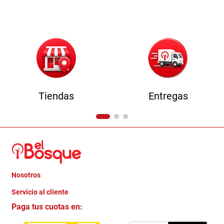
9
.
havana master
10
.
camas
Tiendas
Entregas
Nosotros
+
Servicio al cliente
Quienes somos
+
Paga tus cuotas en:
Trabaja con Nosotros
Crédito Directo