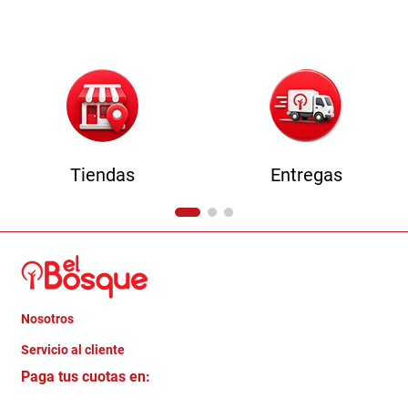
9
.
comoda
10
.
sofa
Tiendas
Entregas
Nosotros
+
Servicio al cliente
Quienes somos
+
Paga tus cuotas en:
Trabaja con Nosotros
Crédito Directo