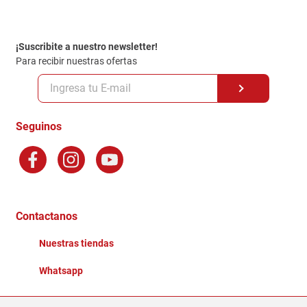
Contacto
Garantia
Política de entrega
¡Suscribite a nuestro newsletter!
Politica de Privacidad
Para recibir nuestras ofertas
Políticas y condiciones GiftCard
Formas de Pago
Terminos y Condiciones
Seguinos
Preguntas Frecuentes
Factura Electronica
Distribuidores
Ganadores - Promociones
Contactanos
Nuestras tiendas
Whatsapp