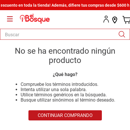
scuento en toda la tienda! Además, difiere tus compras desde $600 has
Buscar
TÉRMINOS MÁS BUSCADOS
No se ha encontrado ningún
1
.
salas
producto
2
.
armario
¿Qué hago?
3
.
cómoda estilo
Compruebe los términos introducidos.
4
.
comedor
Intenta utilizar una sola palabra.
Utilice términos genéricos en la búsqueda.
5
.
zapatera
Busque utilizar sinónimos al término deseado.
6
.
armario lux
CONTINUAR COMPRANDO
7
.
cama
8
.
havana master