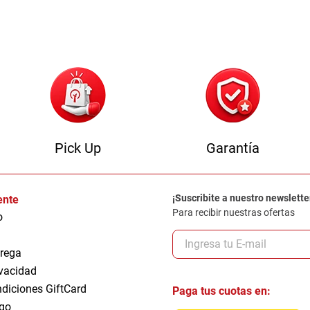
0
.
camas
Pick Up
Garantía
¡Suscribite a nuestro newslette
iente
Para recibir nuestras ofertas
o
trega
ivacidad
ndiciones GiftCard
Paga tus cuotas en:
go