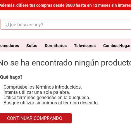
Además, difiere tus compras desde $600 hasta en 12 meses sin interese
¿Qué buscas hoy?
ÉRMINOS MÁS BUSCADOS
.
salas
omedores
Sofás
Dormitorios
Televisores
Combos Hogar
.
armario
No se ha encontrado ningún product
.
cómoda estilo
.
comedor
Qué hago?
.
zapatera
Compruebe los términos introducidos.
Intenta utilizar una sola palabra.
.
cama
Utilice términos genéricos en la búsqueda.
Busque utilizar sinónimos al término deseado.
.
comoda
.
armario lux
CONTINUAR COMPRANDO
.
havana master