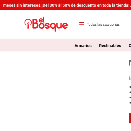
 meses sin intereses.
¡Del 30% al 50% de descuento en toda la tienda! 
T
1
Armarios
Reclinables
C
2
3
4
¿
5
6
7
8
9