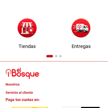
9
.
comoda
10
.
sofa
Tiendas
Entregas
Nosotros
+
Servicio al cliente
Quienes somos
+
Paga tus cuotas en:
Trabaja con Nosotros
Crédito Directo