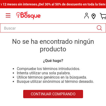
12 meses sin intereses.
¡Del 30% al 50% de descuento en toda la tienda
Buscar
TÉRMINOS MÁS BUSCADOS
No se ha encontrado ningún
1
.
salas
producto
2
.
armario
¿Qué hago?
3
.
cómoda estilo
Compruebe los términos introducidos.
4
.
comedor
Intenta utilizar una sola palabra.
Utilice términos genéricos en la búsqueda.
5
.
zapatera
Busque utilizar sinónimos al término deseado.
6
.
armario lux
CONTINUAR COMPRANDO
7
.
cama
8
.
havana master