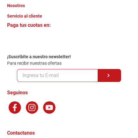
Nosotros
+
Servicio al cliente
Quienes somos
+
Paga tus cuotas en:
Trabaja con Nosotros
Crédito Directo
Contacto
Garantia
Política de entrega
¡Suscribite a nuestro newsletter!
Politica de Privacidad
Para recibir nuestras ofertas
Políticas y condiciones GiftCard
Formas de Pago
Terminos y Condiciones
Seguinos
Preguntas Frecuentes
Factura Electronica
Distribuidores
Ganadores - Promociones
Contactanos