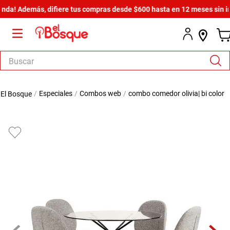
 Además, difiere tus compras desde $600 hasta en 12 meses sin interes
Buscar
TÉRMINOS MÁS BUSCADOS
especiales
combos web
combo comedor olivia| bi color
1
.
salas
2
.
armario
3
.
comedor
4
.
cómoda estilo
5
.
zapatera
6
.
cama
7
.
armario lux
8
.
comoda