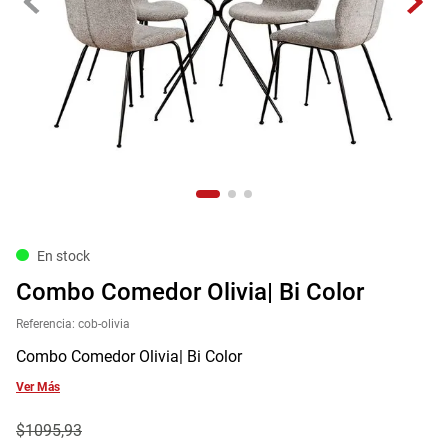
9
.
havana master
10
.
sofa
En stock
Combo Comedor Olivia| Bi Color
Referencia
:
cob-olivia
Combo Comedor Olivia| Bi Color
Ver Más
$
1095
,
93