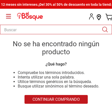
2 meses sin intereses.
¡Del 30% al 50% de descuento en toda la tienda!
Buscar
TÉRMINOS MÁS BUSCADOS
No se ha encontrado ningún
1
.
salas
producto
2
.
armario
¿Qué hago?
3
.
comedor
Compruebe los términos introducidos.
4
.
cómoda estilo
Intenta utilizar una sola palabra.
Utilice términos genéricos en la búsqueda.
5
.
zapatera
Busque utilizar sinónimos al término deseado.
6
.
cama
CONTINUAR COMPRANDO
7
.
armario lux
8
.
comoda