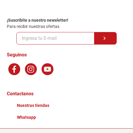
Contacto
Garantia
Política de entrega
¡Suscribite a nuestro newsletter!
Politica de Privacidad
Para recibir nuestras ofertas
Políticas y condiciones GiftCard
Formas de Pago
Terminos y Condiciones
Seguinos
Preguntas Frecuentes
Factura Electronica
Distribuidores
Ganadores - Promociones
Contactanos
Nuestras tiendas
Whatsapp