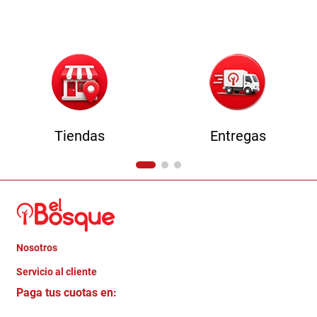
9
.
havana master
10
.
sofa
Tiendas
Entregas
Nosotros
+
Servicio al cliente
Quienes somos
+
Paga tus cuotas en:
Trabaja con Nosotros
Crédito Directo