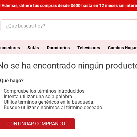
 Además, difiere tus compras desde $600 hasta en 12 meses sin interes
¿Qué buscas hoy?
ÉRMINOS MÁS BUSCADOS
.
salas
omedores
Sofás
Dormitorios
Televisores
Combos Hogar
.
armario
No se ha encontrado ningún product
.
cómoda estilo
.
comedor
Qué hago?
.
zapatera
Compruebe los términos introducidos.
Intenta utilizar una sola palabra.
.
cama
Utilice términos genéricos en la búsqueda.
Busque utilizar sinónimos al término deseado.
.
comoda
.
armario lux
CONTINUAR COMPRANDO
.
havana master