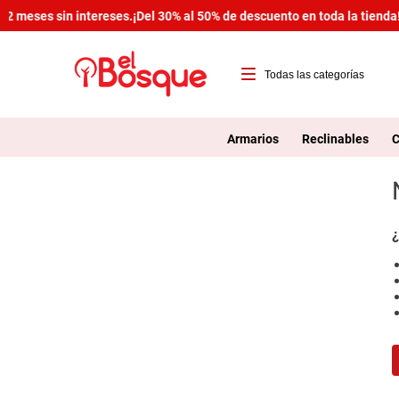
2 meses sin intereses.
¡Del 30% al 50% de descuento en toda la tienda!
T
1
Armarios
Reclinables
C
2
3
4
¿
5
6
7
8
9