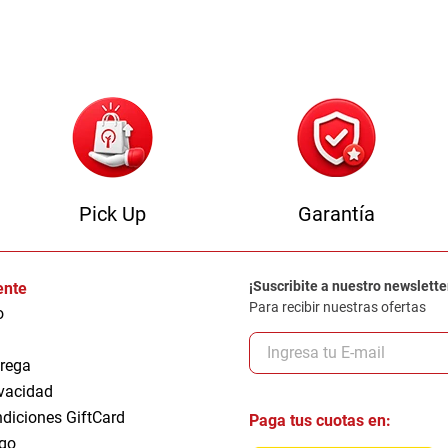
0
.
camas
Pick Up
Garantía
¡Suscribite a nuestro newslette
iente
Para recibir nuestras ofertas
o
trega
ivacidad
ndiciones GiftCard
Paga tus cuotas en:
go