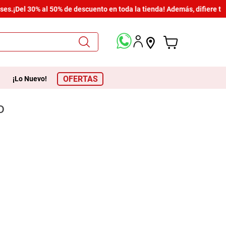
es.
¡Del 30% al 50% de descuento en toda la tienda! Además, difiere tu
OFERTAS
¡Lo Nuevo!
o