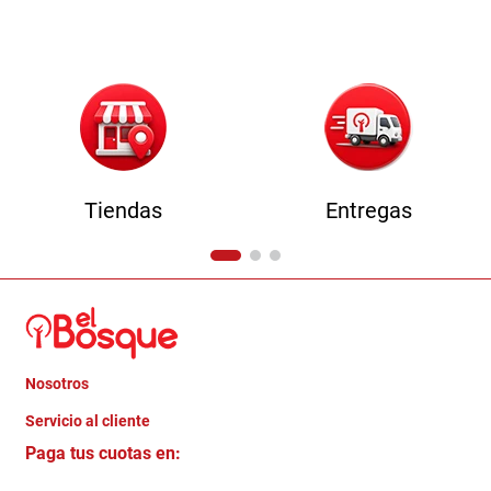
9
.
sofa
10
.
camas
Tiendas
Entregas
Nosotros
+
Servicio al cliente
Quienes somos
+
Paga tus cuotas en:
Trabaja con Nosotros
Crédito Directo