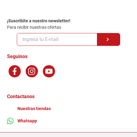
Contacto
Garantia
Política de entrega
¡Suscribite a nuestro newsletter!
Politica de Privacidad
Para recibir nuestras ofertas
Políticas y condiciones GiftCard
Formas de Pago
Terminos y Condiciones
Seguinos
Preguntas Frecuentes
Factura Electronica
Distribuidores
Ganadores - Promociones
Contactanos
Nuestras tiendas
Whatsapp