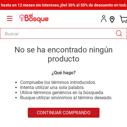
asta en 12 meses sin intereses.
¡Del 30% al 50% de descuento en toda l
Buscar
TÉRMINOS MÁS BUSCADOS
No se ha encontrado ningún
1
.
armario
producto
2
.
comedor
¿Qué hago?
3
.
zapatera
Compruebe los términos introducidos.
4
.
cómoda estilo
Intenta utilizar una sola palabra.
Utilice términos genéricos en la búsqueda.
5
.
cama
Busque utilizar sinónimos al término deseado.
6
.
comoda
CONTINUAR COMPRANDO
7
.
armario lux
8
.
havana master