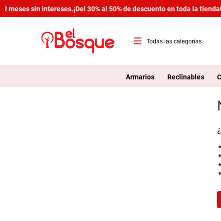
2 meses sin intereses.
¡Del 30% al 50% de descuento en toda la tienda!
T
1
Armarios
Reclinables
C
2
3
4
¿
5
6
7
8
9