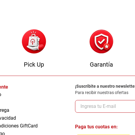
0
.
sofa
Pick Up
Garantía
¡Suscribite a nuestro newslette
iente
Para recibir nuestras ofertas
o
trega
ivacidad
ndiciones GiftCard
Paga tus cuotas en:
go