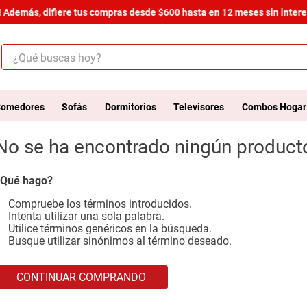
 Además, difiere tus compras desde $600 hasta en 12 meses sin interes
¿Qué buscas hoy?
ÉRMINOS MÁS BUSCADOS
.
salas
omedores
Sofás
Dormitorios
Televisores
Combos Hogar
.
armario
No se ha encontrado ningún product
.
cómoda estilo
.
comedor
Qué hago?
.
zapatera
Compruebe los términos introducidos.
Intenta utilizar una sola palabra.
.
armario lux
Utilice términos genéricos en la búsqueda.
Busque utilizar sinónimos al término deseado.
.
cama
.
havana master
CONTINUAR COMPRANDO
.
comoda