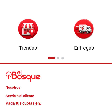
9
.
havana master
10
.
camas
Tiendas
Entregas
Nosotros
+
Servicio al cliente
Quienes somos
+
Paga tus cuotas en:
Trabaja con Nosotros
Crédito Directo