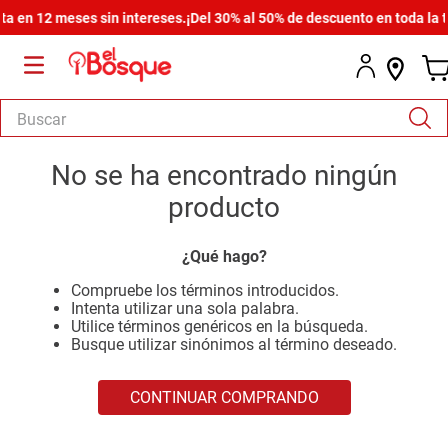
 en 12 meses sin intereses.
¡Del 30% al 50% de descuento en toda la ti
Buscar
TÉRMINOS MÁS BUSCADOS
No se ha encontrado ningún
1
.
salas
producto
2
.
armario
¿Qué hago?
3
.
cómoda estilo
Compruebe los términos introducidos.
4
.
comedor
Intenta utilizar una sola palabra.
Utilice términos genéricos en la búsqueda.
5
.
zapatera
Busque utilizar sinónimos al término deseado.
6
.
cama
CONTINUAR COMPRANDO
7
.
comoda
8
.
armario lux