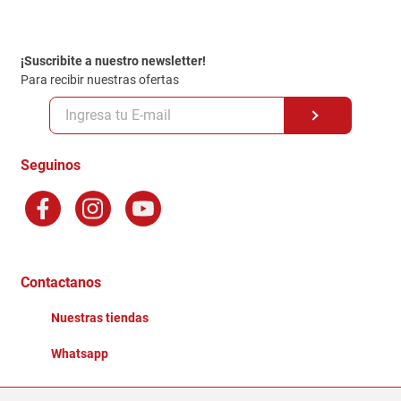
Contacto
Garantia
Política de entrega
¡Suscribite a nuestro newsletter!
Politica de Privacidad
Para recibir nuestras ofertas
Políticas y condiciones GiftCard
Formas de Pago
Terminos y Condiciones
Seguinos
Preguntas Frecuentes
Factura Electronica
Distribuidores
Ganadores - Promociones
Contactanos
Nuestras tiendas
Whatsapp