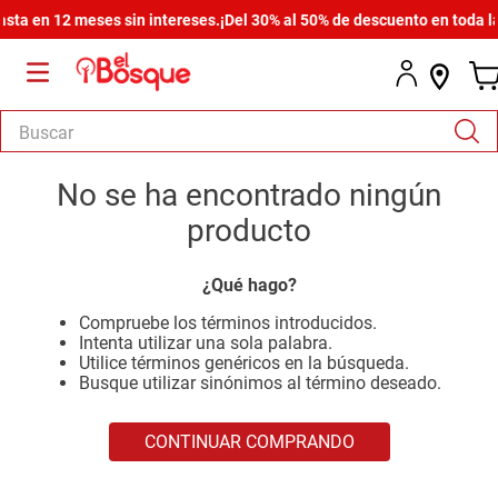
ta en 12 meses sin intereses.
¡Del 30% al 50% de descuento en toda la 
Buscar
TÉRMINOS MÁS BUSCADOS
No se ha encontrado ningún
1
.
salas
producto
2
.
armario
¿Qué hago?
3
.
cómoda estilo
Compruebe los términos introducidos.
4
.
comedor
Intenta utilizar una sola palabra.
Utilice términos genéricos en la búsqueda.
5
.
zapatera
Busque utilizar sinónimos al término deseado.
6
.
armario lux
CONTINUAR COMPRANDO
7
.
cama
8
.
havana master