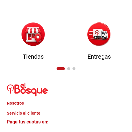
9
.
comoda
10
.
sofa
Tiendas
Entregas
Nosotros
+
Servicio al cliente
Quienes somos
+
Paga tus cuotas en:
Trabaja con Nosotros
Crédito Directo