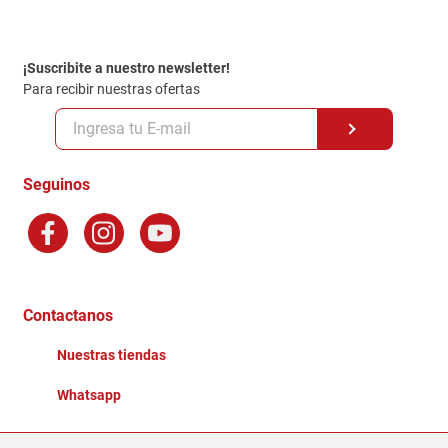
Contacto
Garantia
Política de entrega
¡Suscribite a nuestro newsletter!
Politica de Privacidad
Para recibir nuestras ofertas
Políticas y condiciones GiftCard
Formas de Pago
Terminos y Condiciones
Seguinos
Preguntas Frecuentes
Factura Electronica
Distribuidores
Ganadores - Promociones
Contactanos
Nuestras tiendas
Whatsapp