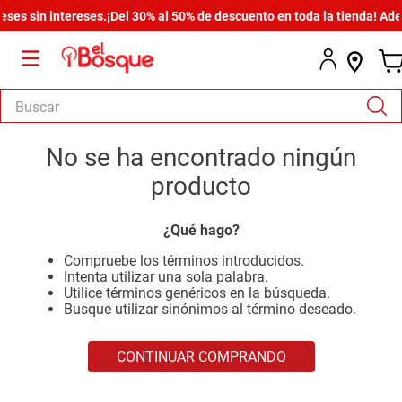
s sin intereses.
¡Del 30% al 50% de descuento en toda la tienda! Ademá
Buscar
TÉRMINOS MÁS BUSCADOS
No se ha encontrado ningún
1
.
armario
producto
2
.
comedor
¿Qué hago?
3
.
zapatera
Compruebe los términos introducidos.
4
.
cómoda estilo
Intenta utilizar una sola palabra.
Utilice términos genéricos en la búsqueda.
5
.
cama
Busque utilizar sinónimos al término deseado.
6
.
comoda
CONTINUAR COMPRANDO
7
.
armario lux
8
.
havana master