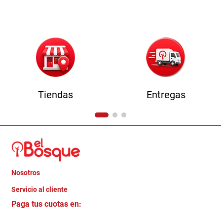
9
.
sofa
10
.
camas
Tiendas
Entregas
Nosotros
+
Servicio al cliente
Quienes somos
+
Paga tus cuotas en:
Trabaja con Nosotros
Crédito Directo