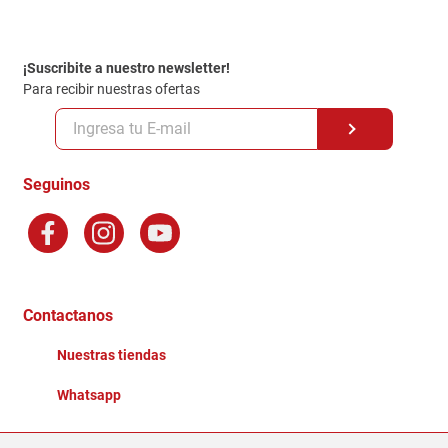
Contacto
Garantia
Política de entrega
¡Suscribite a nuestro newsletter!
Politica de Privacidad
Para recibir nuestras ofertas
Políticas y condiciones GiftCard
Formas de Pago
Terminos y Condiciones
Seguinos
Preguntas Frecuentes
Factura Electronica
Distribuidores
Ganadores - Promociones
Contactanos
Nuestras tiendas
Whatsapp