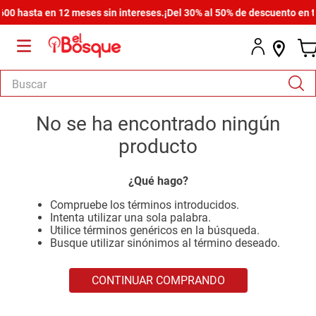
00 hasta en 12 meses sin intereses.
¡Del 30% al 50% de descuento en to
Buscar
TÉRMINOS MÁS BUSCADOS
No se ha encontrado ningún
1
.
salas
producto
2
.
armario
¿Qué hago?
3
.
cómoda estilo
Compruebe los términos introducidos.
4
.
comedor
Intenta utilizar una sola palabra.
Utilice términos genéricos en la búsqueda.
5
.
zapatera
Busque utilizar sinónimos al término deseado.
6
.
cama
CONTINUAR COMPRANDO
7
.
comoda
8
.
armario lux