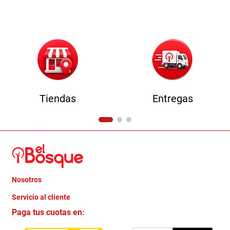
9
.
havana master
10
.
camas
Tiendas
Entregas
Nosotros
+
Servicio al cliente
Quienes somos
+
Paga tus cuotas en:
Trabaja con Nosotros
Crédito Directo