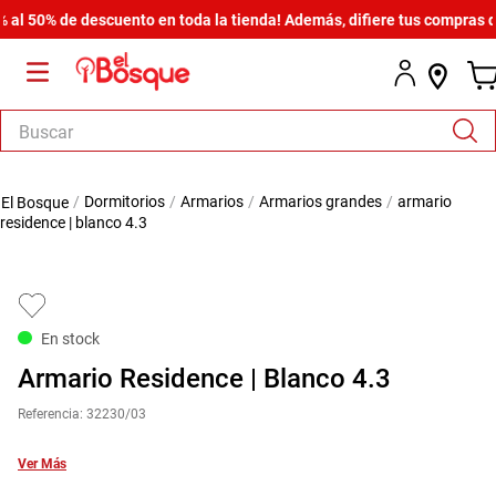
50% de descuento en toda la tienda! Además, difiere tus compras desde
Buscar
TÉRMINOS MÁS BUSCADOS
dormitorios
armarios
armarios grandes
armario
1
.
salas
residence | blanco 4.3
2
.
armario
3
.
cómoda estilo
4
.
comedor
En stock
5
.
zapatera
Armario Residence | Blanco 4.3
6
.
cama
Referencia
:
32230/03
7
.
comoda
Ver Más
8
.
armario lux