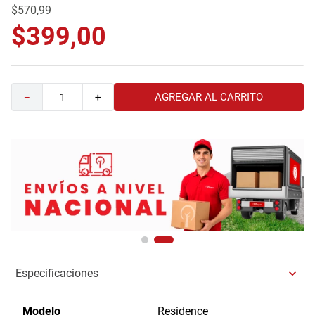
$
570
,
99
9
.
havana master
$
399
,
00
10
.
camas
AGREGAR AL CARRITO
－
＋
Especificaciones
Modelo
Residence