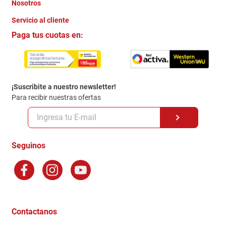
Nosotros
+
Servicio al cliente
Quienes somos
+
Paga tus cuotas en:
Trabaja con Nosotros
Crédito Directo
Contacto
Garantia
Política de entrega
¡Suscribite a nuestro newsletter!
Politica de Privacidad
Para recibir nuestras ofertas
Políticas y condiciones GiftCard
Formas de Pago
Terminos y Condiciones
Seguinos
Preguntas Frecuentes
Factura Electronica
Distribuidores
Ganadores - Promociones
Contactanos