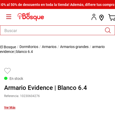
l 50% de descuento en toda la tienda! Además, difiere tus compras des
Buscar
TÉRMINOS MÁS BUSCADOS
dormitorios
armarios
armarios grandes
armario
1
.
salas
evidence | blanco 6.4
2
.
armario
3
.
comedor
4
.
cómoda estilo
En stock
5
.
zapatera
Armario Evidence | Blanco 6.4
6
.
cama
Referencia
:
10230604276
7
.
armario lux
Ver Más
8
.
comoda