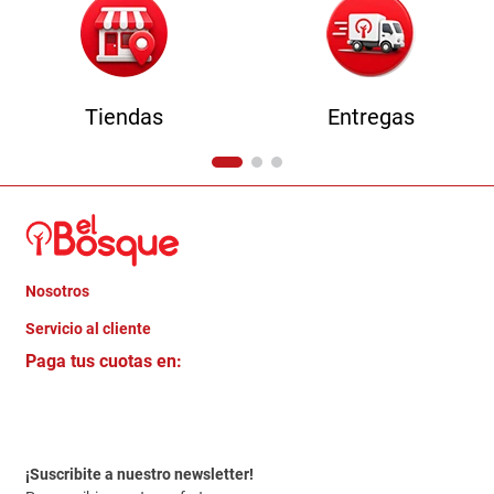
Tiendas
Entregas
Nosotros
+
Servicio al cliente
Quienes somos
+
Paga tus cuotas en:
Trabaja con Nosotros
Crédito Directo
Contacto
Garantia
Política de entrega
¡Suscribite a nuestro newsletter!
Politica de Privacidad