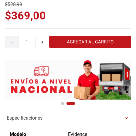
$
528
,
99
9
.
havana master
$
369
,
00
10
.
sofa
AGREGAR AL CARRITO
－
＋
Especificaciones
Modelo
Evidence