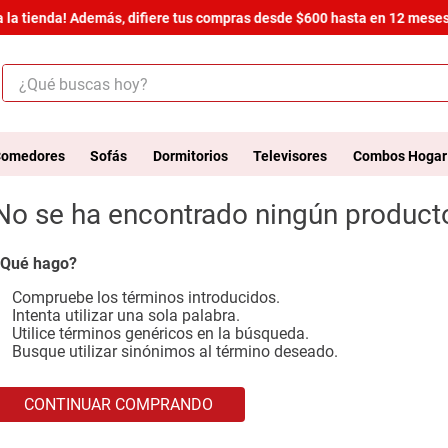
la tienda! Además, difiere tus compras desde $600 hasta en 12 meses s
¿Qué buscas hoy?
ÉRMINOS MÁS BUSCADOS
.
salas
omedores
Sofás
Dormitorios
Televisores
Combos Hogar
.
armario
No se ha encontrado ningún product
.
cómoda estilo
.
comedor
Qué hago?
.
zapatera
Compruebe los términos introducidos.
Intenta utilizar una sola palabra.
.
cama
Utilice términos genéricos en la búsqueda.
Busque utilizar sinónimos al término deseado.
.
comoda
.
armario lux
CONTINUAR COMPRANDO
.
havana master