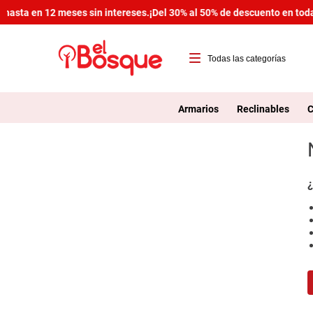
hasta en 12 meses sin intereses.
¡Del 30% al 50% de descuento en toda 
T
1
Armarios
Reclinables
C
2
3
4
¿
5
6
7
8
9