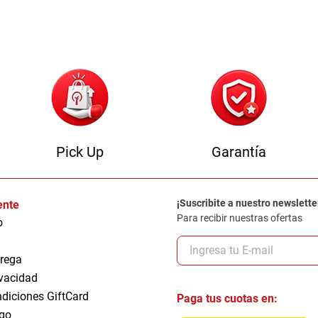
0
.
camas
Pick Up
Garantía
¡Suscribite a nuestro newslette
iente
Para recibir nuestras ofertas
o
trega
ivacidad
ndiciones GiftCard
Paga tus cuotas en:
go