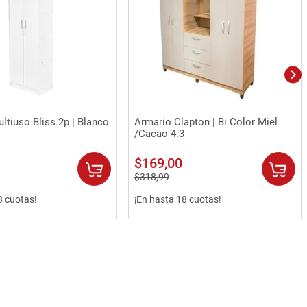
Vista rápida
Vista rápida
ltiuso Bliss 2p | Blanco
Armario Clapton | Bi Color Miel
/Cacao 4.3
$
169
,
00
$
318
,
99
8 cuotas!
¡En hasta 18 cuotas!