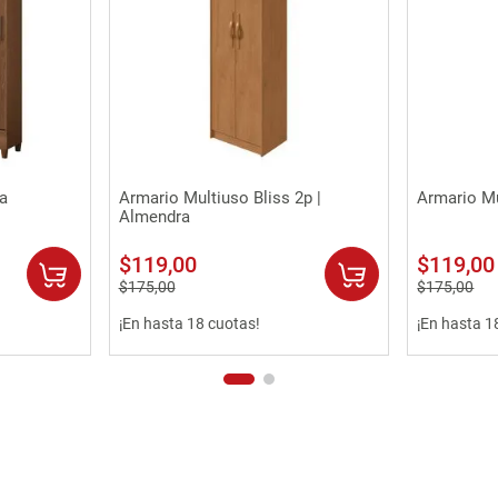
Vista rápida
ba
Armario Multiuso Bliss 2p |
Armario Mu
Almendra
$
119
,
00
$
119
,
00
$
175
,
00
$
175
,
00
¡En hasta 18 cuotas!
¡En hasta 1