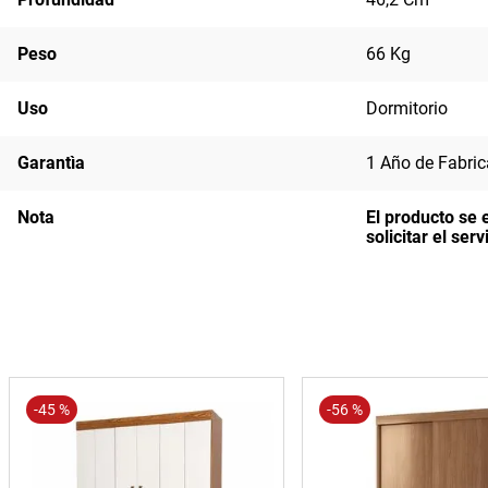
Peso
66 Kg
Uso
Dormitorio
Garantìa
1 Año de Fabric
Nota
El producto se 
solicitar el se
-
45 %
-
56 %