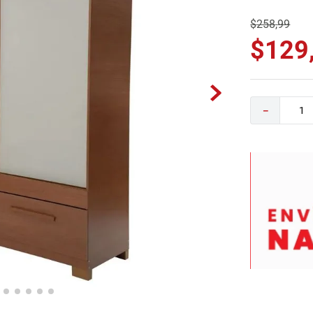
0
.
camas
$
258
,
99
$
129
－