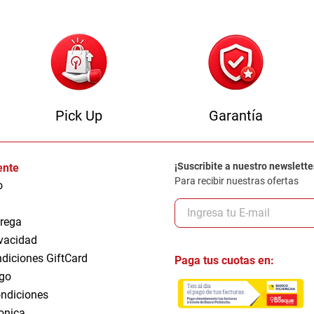
Pick Up
Garantía
¡Suscribite a nuestro newslette
iente
Para recibir nuestras ofertas
o
trega
ivacidad
ndiciones GiftCard
Paga tus cuotas en:
go
ndiciones
ronica