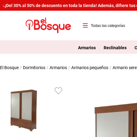
¡Del 30% al 50% de descuento en toda la tienda! Además, difiere tus c
T
1
Armarios
Reclinables
C
2
dormitorios
armarios
armarios pequeños
armario sere
3
4
5
6
7
8
9