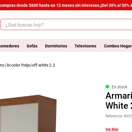
ompras desde $600 hasta en 12 meses sin intereses.
¡Del 30% al 50% de 
¿Qué buscas hoy?
ÉRMINOS MÁS BUSCADOS
.
salas
omedores
Sofás
Dormitorios
Televisores
Combos Hogar
.
armario
no | bi color freijo/off white 2.2
.
cómoda estilo
.
comedor
.
zapatera
En stock
Armari
.
cama
White 
.
comoda
Referencia
:
800
.
armario lux
.
havana master
Ver Más