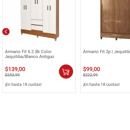
Vista rápida
Vista rápida
Armario Fit 6.2 |Bi Color
Armario Fit 2p | Jequiti
Jequitiba/Blanco Antiguo
$
139
,
00
$
99
,
00
$
253
,
99
$
222
,
99
¡En hasta 18 cuotas!
¡En hasta 18 cuotas!