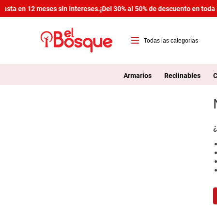
asta en 12 meses sin intereses.
¡Del 30% al 50% de descuento en toda l
T
1
Armarios
Reclinables
C
2
3
4
¿
5
6
7
8
9