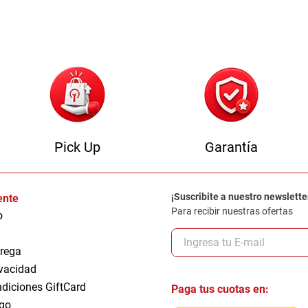
0
.
camas
Pick Up
Garantía
¡Suscribite a nuestro newslette
iente
Para recibir nuestras ofertas
o
trega
ivacidad
ndiciones GiftCard
Paga tus cuotas en:
go