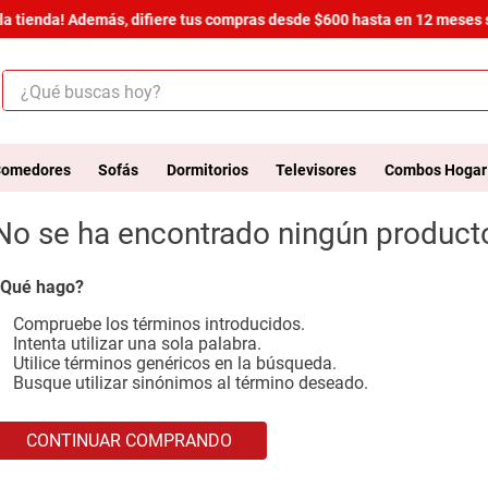
a tienda! Además, difiere tus compras desde $600 hasta en 12 meses si
¿Qué buscas hoy?
ÉRMINOS MÁS BUSCADOS
.
salas
omedores
Sofás
Dormitorios
Televisores
Combos Hogar
.
armario
No se ha encontrado ningún product
.
cómoda estilo
.
comedor
Qué hago?
.
zapatera
Compruebe los términos introducidos.
Intenta utilizar una sola palabra.
.
cama
Utilice términos genéricos en la búsqueda.
Busque utilizar sinónimos al término deseado.
.
comoda
.
armario lux
CONTINUAR COMPRANDO
.
havana master