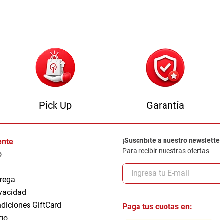
0
.
sofa
Pick Up
Garantía
¡Suscribite a nuestro newslette
iente
Para recibir nuestras ofertas
o
trega
ivacidad
ndiciones GiftCard
Paga tus cuotas en:
go