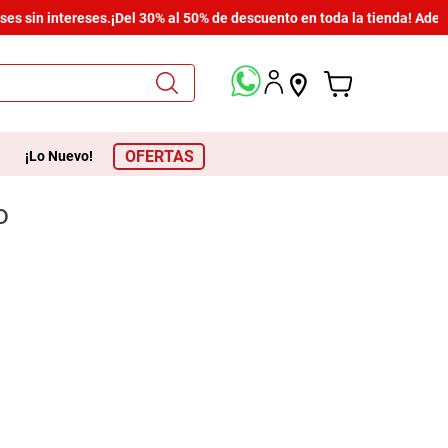
es sin intereses.
¡Del 30% al 50% de descuento en toda la tienda! Adem
OFERTAS
¡Lo Nuevo!
o