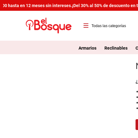
600 hasta en 12 meses sin intereses.
¡Del 30% al 50% de descuento en t
T
1
Armarios
Reclinables
C
2
3
4
¿
5
6
7
8
9