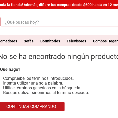
oda la tienda! Además, difiere tus compras desde $600 hasta en 12 mes
¿Qué buscas hoy?
ÉRMINOS MÁS BUSCADOS
.
salas
omedores
Sofás
Dormitorios
Televisores
Combos Hogar
.
armario
No se ha encontrado ningún product
.
cómoda estilo
.
comedor
Qué hago?
.
zapatera
Compruebe los términos introducidos.
Intenta utilizar una sola palabra.
.
armario lux
Utilice términos genéricos en la búsqueda.
Busque utilizar sinónimos al término deseado.
.
cama
.
havana master
CONTINUAR COMPRANDO
.
comoda