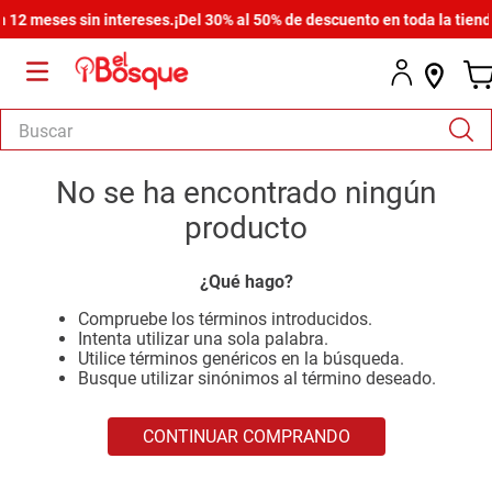
2 meses sin intereses.
¡Del 30% al 50% de descuento en toda la tienda!
Buscar
TÉRMINOS MÁS BUSCADOS
No se ha encontrado ningún
1
.
salas
producto
2
.
armario
¿Qué hago?
3
.
cómoda estilo
Compruebe los términos introducidos.
4
.
comedor
Intenta utilizar una sola palabra.
Utilice términos genéricos en la búsqueda.
5
.
zapatera
Busque utilizar sinónimos al término deseado.
6
.
cama
CONTINUAR COMPRANDO
7
.
comoda
8
.
armario lux