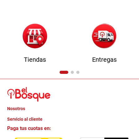
9
.
havana master
10
.
camas
Tiendas
Entregas
Nosotros
+
Servicio al cliente
Quienes somos
+
Paga tus cuotas en:
Trabaja con Nosotros
Crédito Directo