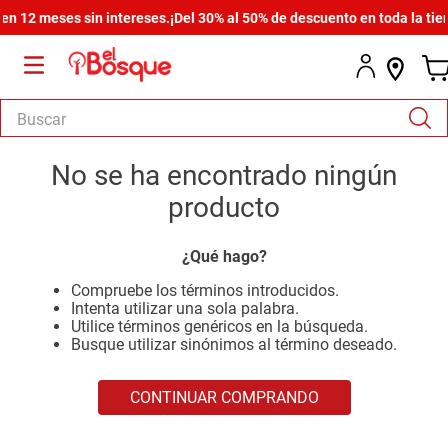
 12 meses sin intereses.
¡Del 30% al 50% de descuento en toda la tiend
Buscar
TÉRMINOS MÁS BUSCADOS
No se ha encontrado ningún
1
.
salas
producto
2
.
armario
¿Qué hago?
3
.
cómoda estilo
Compruebe los términos introducidos.
4
.
comedor
Intenta utilizar una sola palabra.
Utilice términos genéricos en la búsqueda.
5
.
zapatera
Busque utilizar sinónimos al término deseado.
6
.
cama
CONTINUAR COMPRANDO
7
.
comoda
8
.
armario lux