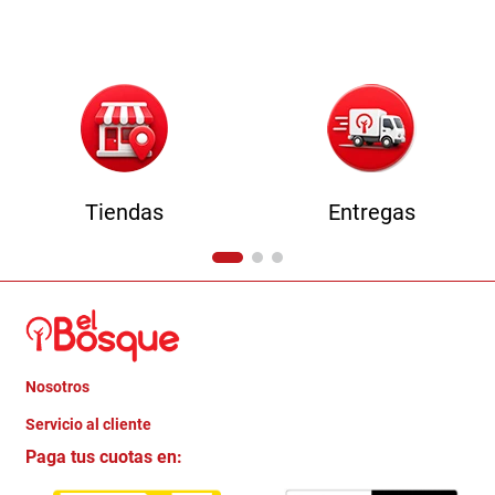
9
.
havana master
10
.
camas
Tiendas
Entregas
Nosotros
+
Servicio al cliente
Quienes somos
+
Paga tus cuotas en:
Trabaja con Nosotros
Crédito Directo