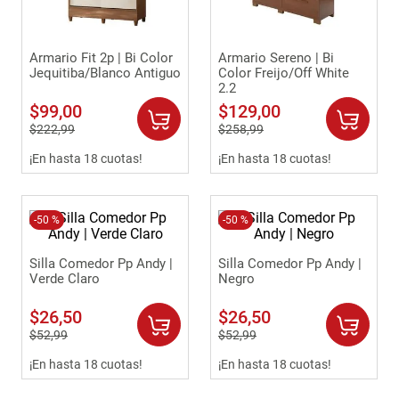
9
.
comoda
10
.
sofa
Armario Fit 2p | Bi Color
Armario Sereno | Bi
Jequitiba/Blanco Antiguo
Color Freijo/Off White
2.2
$
99
,
00
$
129
,
00
$
222
,
99
$
258
,
99
¡En hasta 18 cuotas!
¡En hasta 18 cuotas!
-
50 %
-
50 %
Silla Comedor Pp Andy |
Silla Comedor Pp Andy |
Verde Claro
Negro
$
26
,
50
$
26
,
50
$
52
,
99
$
52
,
99
¡En hasta 18 cuotas!
¡En hasta 18 cuotas!