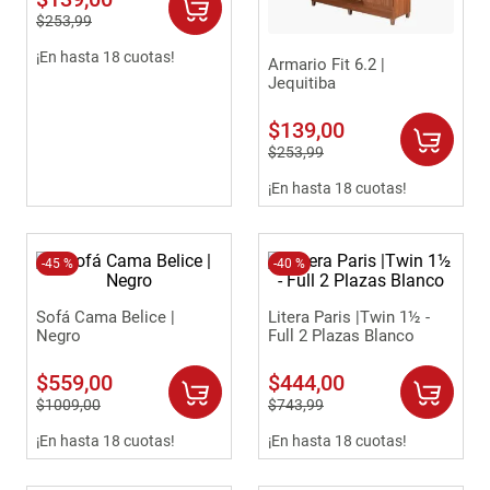
$
253
,
99
¡En hasta 18 cuotas!
Armario Fit 6.2 |
Jequitiba
$
139
,
00
$
253
,
99
¡En hasta 18 cuotas!
-
45 %
-
40 %
Sofá Cama Belice |
Litera Paris |Twin 1½ -
Negro
Full 2 Plazas Blanco
$
559
,
00
$
444
,
00
$
1009
,
00
$
743
,
99
¡En hasta 18 cuotas!
¡En hasta 18 cuotas!