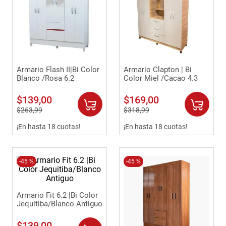
Armario Flash II|Bi Color
Armario Clapton | Bi
Blanco /Rosa 6.2
Color Miel /Cacao 4.3
$
139
,
00
$
169
,
00
$
263
,
99
$
318
,
99
¡En hasta 18 cuotas!
¡En hasta 18 cuotas!
-
45 %
-
45 %
Armario Fit 6.2 |Bi Color
Jequitiba/Blanco Antiguo
$
139
,
00