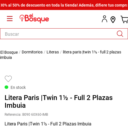
al 50% de descuento en toda la tienda! Además, difiere tus compras de
Buscar
TÉRMINOS MÁS BUSCADOS
dormitorios
literas
litera paris |twin 1½ - full 2 plazas
1
.
salas
imbuia
2
.
armario
3
.
comedor
4
.
cómoda estilo
En stock
5
.
zapatera
Litera Paris |Twin 1½ - Full 2 Plazas
6
.
cama
Imbuia
7
.
armario lux
Referencia
:
B090 60X60-IMB
Litera Paris |Twin 1½ - Full 2 Plazas Imbuia
8
.
comoda