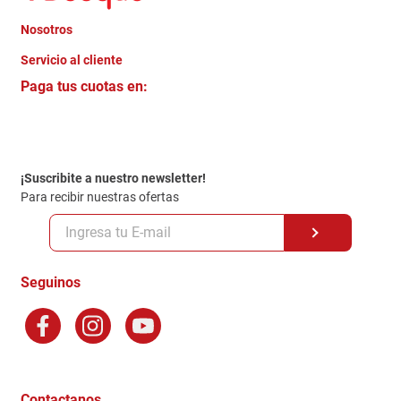
Nosotros
+
Servicio al cliente
Quienes somos
+
Paga tus cuotas en:
Trabaja con Nosotros
Crédito Directo
Contacto
Garantia
Política de entrega
¡Suscribite a nuestro newsletter!
Politica de Privacidad
Para recibir nuestras ofertas
Políticas y condiciones GiftCard
Formas de Pago
Terminos y Condiciones
Seguinos
Preguntas Frecuentes
Factura Electronica
Distribuidores
Ganadores - Promociones
Contactanos