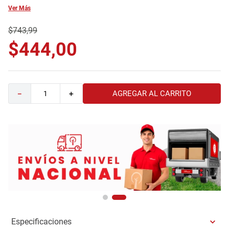
Ver Más
9
.
havana master
10
.
sofa
$
743
,
99
$
444
,
00
AGREGAR AL CARRITO
－
＋
Especificaciones